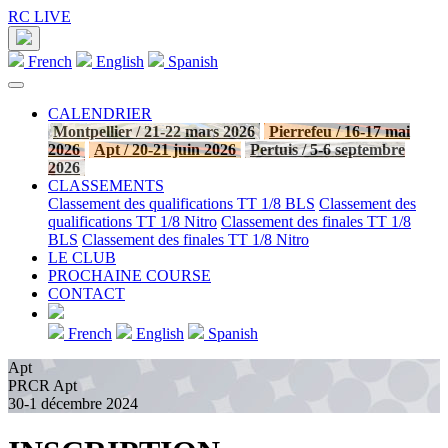
RC LIVE
French
English
Spanish
CALENDRIER
Montpellier / 21-22 mars 2026
Pierrefeu / 16-17 mai
2026
Apt / 20-21 juin 2026
Pertuis / 5-6 septembre
2026
CLASSEMENTS
Classement des qualifications TT 1/8 BLS
Classement des
qualifications TT 1/8 Nitro
Classement des finales TT 1/8
BLS
Classement des finales TT 1/8 Nitro
LE CLUB
PROCHAINE COURSE
CONTACT
French
English
Spanish
Apt
PRCR Apt
30-1 décembre 2024