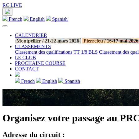
RC LIVE
French
English
Spanish
CALENDRIER
Montpellier / 21-22 mars 2026
Pierrefeu / 16-17 mai 2026
CLASSEMENTS
Classement des qualifications TT 1/8 BLS
Classement des quali
LE CLUB
PROCHAINE COURSE
CONTACT
French
English
Spanish
Challenge 100% RC - M4 - Pertuis
MBCP Pertuis
5-6 septembre 2026
Organisez votre passage au PR
Adresse du circuit :