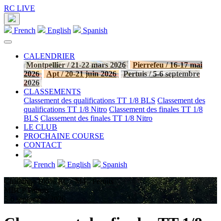
RC LIVE
French
English
Spanish
CALENDRIER
Montpellier / 21-22 mars 2026
Pierrefeu / 16-17 mai
2026
Apt / 20-21 juin 2026
Pertuis / 5-6 septembre
2026
CLASSEMENTS
Classement des qualifications TT 1/8 BLS
Classement des
qualifications TT 1/8 Nitro
Classement des finales TT 1/8
BLS
Classement des finales TT 1/8 Nitro
LE CLUB
PROCHAINE COURSE
CONTACT
French
English
Spanish
Challenge 100% RC - M4 - Pertuis
MBCP Pertuis
5-6 septembre 2026