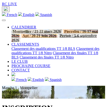
RC LIVE
French
English
Spanish
CALENDRIER
Montpellier / 21-22 mars 2026
Pierrefeu / 16-17 mai
2026
Apt / 20-21 juin 2026
Pertuis / 5-6 septembre
2026
CLASSEMENTS
Classement des qualifications TT 1/8 BLS
Classement des
qualifications TT 1/8 Nitro
Classement des finales TT 1/8
BLS
Classement des finales TT 1/8 Nitro
LE CLUB
PROCHAINE COURSE
CONTACT
French
English
Spanish
Manche 1 - Montpellier
MBM Montpellier
21-22 mars 2026