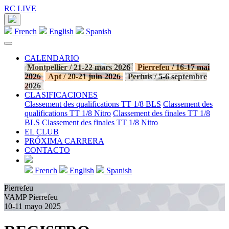
RC LIVE
French
English
Spanish
CALENDARIO
Montpellier / 21-22 mars 2026
Pierrefeu / 16-17 mai
2026
Apt / 20-21 juin 2026
Pertuis / 5-6 septembre
2026
CLASIFICACIONES
Classement des qualifications TT 1/8 BLS
Classement des
qualifications TT 1/8 Nitro
Classement des finales TT 1/8
BLS
Classement des finales TT 1/8 Nitro
EL CLUB
PRÓXIMA CARRERA
CONTACTO
French
English
Spanish
Pierrefeu
VAMP Pierrefeu
10-11 mayo 2025