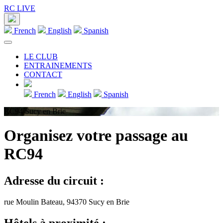
RC LIVE
French
English
Spanish
LE CLUB
ENTRAINEMENTS
CONTACT
French
English
Spanish
RC94 Sucy en Brie
Organisez votre passage au
RC94
Adresse du circuit :
rue Moulin Bateau, 94370 Sucy en Brie
Hôtels à proximité :